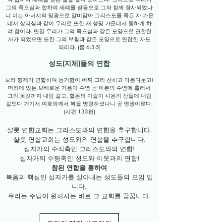
그의 죽으심과 합하여 세례를 받음으로 그와 함께 장사되었나
니 이는 아버지의 영광으로 말미암아 그리스도를 죽은 자 가운
데서 살리심과 같이 우리로 또한 새 생명 가운데서 행하게 하
려 함이라. 만일 우리가 그의 죽으심과 같은 모양으로 연합한
자가 되었으면 또한 그의 부활과 같은 모양으로 연합한 자도
되리라. (롬 6:3-5)
성도(지체)들의 연합
보라 형제가 연합하여 동거함이 어찌 그리 선하고 아름다운고!
머리에 있는 보배로운 기름이 수염 곧 아론의 수염에 흘러서
그의 옷깃까지 내림 같고, 헐몬의 이슬이 시온의 산들에 내림
같도다 거기서 여호와께서 복을 명령하셨나니 곧 영생이로다.
(시편 133편)
샬롯 연합교회는 그리스도와의 연합을 추구합니다.
샬롯 연합교회는 성도와의 연합을 추구합니다.
십자가의 수직축인 그리스도와의 연합!
십자가의 수평축인 성도와 이웃과의 연합!
참된 연합을 통하여
복음의 핵심인 십자가를 살아내는 성도들의 모임 입
니다.
​우리는 주님이 원하시는 바로 그 교회를 꿈꿉니다.