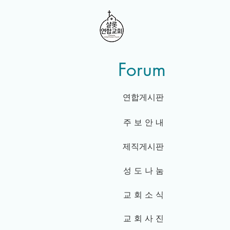
Forum
연합게시판
주 보 안 내
제직게시판
성 도 나 눔
교 회 소 식
교 회 사 진