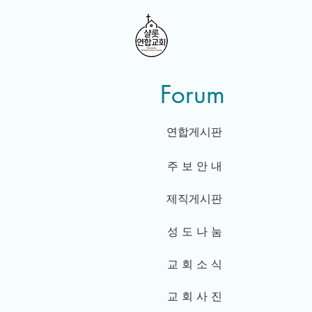
Forum
연합게시판
주 보 안 내
제직게시판
성 도 나 눔
교 회 소 식
교 회 사 진