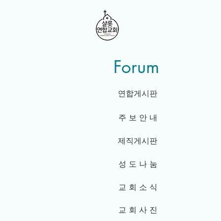
Forum
연합게시판
주 보 안 내
제직게시판
성 도 나 눔
교 회 소 식
교 회 사 진