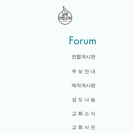
Forum
연합게시판
주 보 안 내
제직게시판
성 도 나 눔
교 회 소 식
교 회 사 진