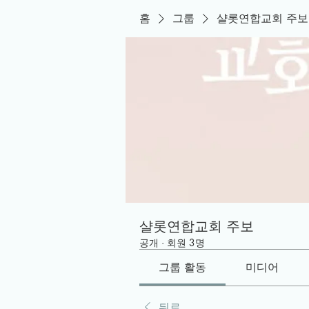
홈
그룹
샬롯연합교회 주보
샬롯연합교회 주보
공개
·
회원 3명
그룹 활동
미디어
뒤로